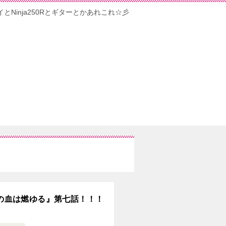
イとNinja250Rとギターとかあれこれ☆彡
紅の血は燃ゆる』第七話！！！