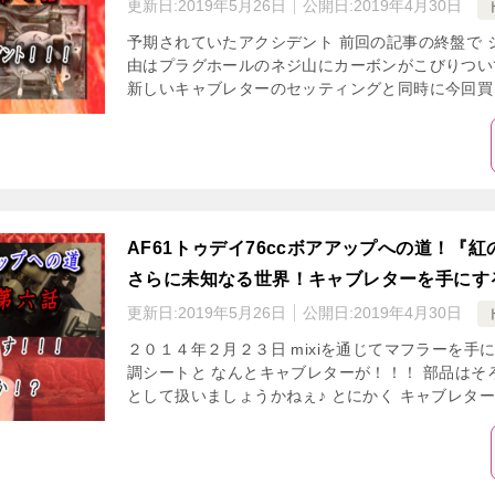
更新日:
2019年5月26日
公開日:
2019年4月30日
予期されていたアクシデント 前回の記事の終盤で 
由はプラグホールのネジ山にカーボンがこびりつい
新しいキャブレターのセッティングと同時に今回買っ
AF61トゥデイ76ccボアアップへの道！『
さらに未知なる世界！キャブレターを手にす
更新日:
2019年5月26日
公開日:
2019年4月30日
２０１４年２月２３日 mixiを通じてマフラーを手
調シートと なんとキャブレターが！！！ 部品はそ
として扱いましょうかねぇ♪ とにかく キャブレターな