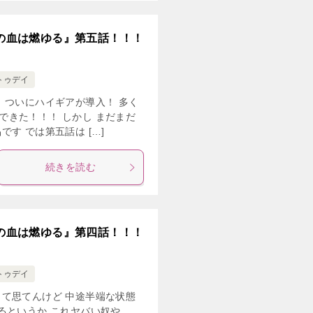
紅の血は燃ゆる』第五話！！！
トゥデイ
 ついにハイギアが導入！ 多く
きた！！！ しかし まだまだ
す では第五話は […]
続きを読む
紅の血は燃ゆる』第四話！！！
トゥデイ
て思てんけど 中途半端な状態
るというか これヤバい奴や