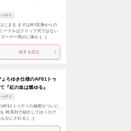
トゥデイ
はじまる まずはMJ交換からの
 ニードルはクリップ式ではない
ーマー用のに換わ […]
続きを読む
ょろゆき仕様のAF61トゥ
して『紅の血は燃ゆる』
トゥデイ
のAF61トゥデイの秘密がついに
のを 時系列で紹介してゆくので
公にされる […]