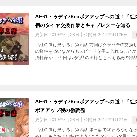
AF61トゥデイ76ccボアアップへの道！『
初のタイヤ交換作業とキャブレターを知る
更新日:
2019年5月26日
公開日:
2019年4月25日
『紅の血は燃ゆる』第五話 前回はクラッチの交換し
の犠牲を払いながらもスピードを手に入れることがで
消耗品が！ 今回は消耗品の王様とも言えるあの部品で
AF61トゥデイ76ccボアアップへの道！『
ボアアップ後の微調整
更新日:
2019年5月26日
公開日:
2019年4月24日
『紅の血は燃ゆる』第四話 第三話で終わろうかなっ
やし、もうちょい続けよう♪ ただタイトルが重すぎ