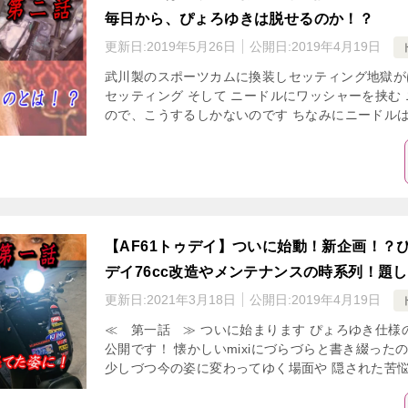
毎日から、ぴょろゆきは脱せるのか！？
更新日:
2019年5月26日
公開日:
2019年4月19日
武川製のスポーツカムに換装しセッティング地獄が
セッティング そして ニードルにワッシャーを挟む
ので、こうするしかないのです ちなみにニードルはズ
【AF61トゥデイ】ついに始動！新企画！？ぴ
デイ76cc改造やメンテナンスの時系列！題
更新日:
2021年3月18日
公開日:
2019年4月19日
≪ 第一話 ≫ ついに始まります ぴょろゆき仕様
公開です！ 懐かしいmixiにづらづらと書き綴った
少しづつ今の姿に変わってゆく場面や 隠された苦悩も