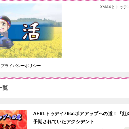
XMAXとトゥデ
プライバシーポリシー
一覧
AF61トゥデイ76ccボアアップへの道！『
予期されていたアクシデント