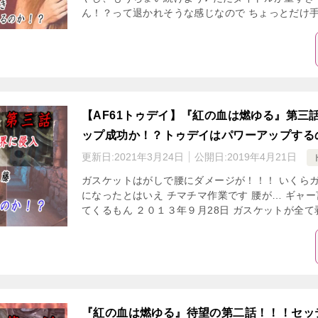
ん！？って退かれそうな感じなので ちょっとだけ手直
【AF61トゥデイ】『紅の血は燃ゆる』第三
ップ成功か！？トゥデイはパワーアップする
更新日:
2021年3月24日
公開日:
2019年4月21日
ガスケットはがしで腰にダメージが！！！ いくら
になったとはいえ チマチマ作業です 腰が… ギャ
てくるもん ２０１３年９月28日 ガスケットが全て剥
『紅の血は燃ゆる』待望の第二話！！！セッ