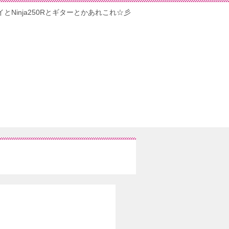
イとNinja250Rとギターとかあれこれ☆彡