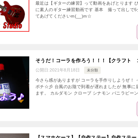
最近は【ギターの練習】って動画をあげとります ぴ
に素人のギター練習動画です 基本 撮って出しで5
てあげてくださいm(__)m☆
そうだ！コーラを作ろう！！！【クラフト 
公開日:
2021年8月18日
未分類
今さら感がありますが コーラを手作りしようぜ！ っ
ポチ☆彡 台風のお陰で到着が遅れましたが 無事に
ます。 カルダモン クローブ シナモン バニラビーン
【スマホケース】【自作ステー】自作ステー