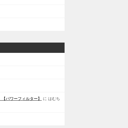
！！【パワーフィルター】
に
はむち