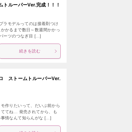
トルーパーVer.完成！！！
 プラモデルってのは接着剤つけ
にかかるまで数日～数週間かかっ
ーツのつなぎ目 […]
続きを読む
 ストームトルーパーVer.
ラモ作りたいって、だいぶ前から
ててね… 発売されてから、も
事情なんて知らんがな […]