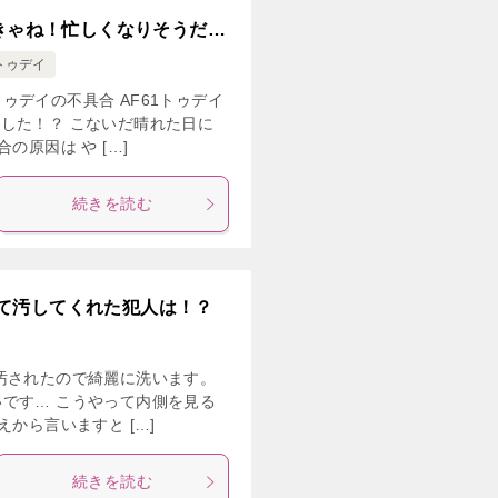
なきゃね！忙しくなりそうだ…
トゥデイ
ゥデイの不具合 AF61トゥデイ
した！？ こないだ晴れた日に
の原因は や […]
続きを読む
て汚してくれた犯人は！？
汚されたので綺麗に洗います。
です… こうやって内側を見る
から言いますと […]
続きを読む