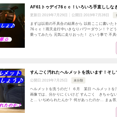
AF61トゥデイ76ｃｃ！いろいろ手直しし
更新日:
2019年7月29日
公開日:
2019年7月28日
まずは以前の不具合の結果から 以前ここに書いたト
76ｃｃ！雨天走行中いきなりパワーダウン！？どう
乗ってみたら 元気に走りおった！ という事で 不具合
すんごく汚れたヘルメットを洗います！そし
公開日:
2019年7月25日
未分類
ヘルメットを洗うのだ！ ６月 某日 ヘルメットを
画像では、分かりにくいけど すんごく きちゃない
と… いぢめられたんか？ 何があったのか… まぁ答え