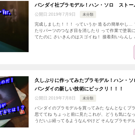
バンダイ社プラモデル！ハン・ソロ ストーム
公開日:
2019年7月9日
未分類
完成しました！！！ っていうか 造るの簡単やし…
たりパーツのつなぎ目を消したり って作業で塗装
てたのに さいきんのはスゴイね！ 接着剤いらんし パ
久しぶりに作ってみたプラモデル！ハン・ソロ
バンダイの新しい技術にビックリ！！！
公開日:
2019年7月8日
未分類
バンダイのプラモデルを買ってみた なんとなくプ
思ててね ちょっと前に見たこれが、どうも気になっ
うだいぶ経ってるようなんやけど そんなプラモデル