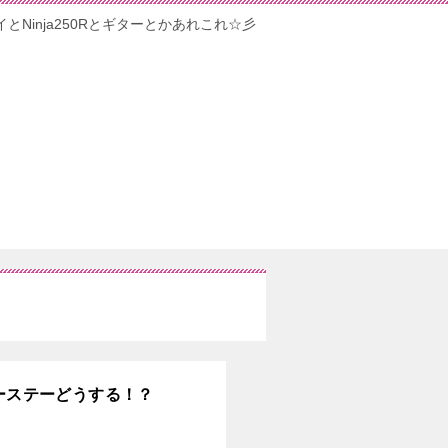
イとNinja250Rとギターとかあれこれ☆彡
ラーステーどうする！？