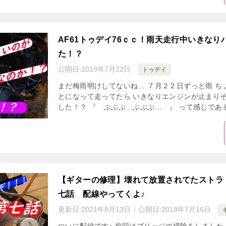
AF61トゥデイ76ｃｃ！雨天走行中いきな
た！？
公開日:
2019年7月22日
トゥデイ
まだ梅雨明けしてないね… ７月２２日ずっと雨 ち
とになって走ってたら いきなりエンジンが止まりそ
した！？ 『 ぶぶぶ…ぶぶぶ… 』 って感じである
【ギターの修理】壊れて放置されてたストラ
七話 配線やってくよ♪
更新日:
2021年8月13日
公開日:
2019年7月16日