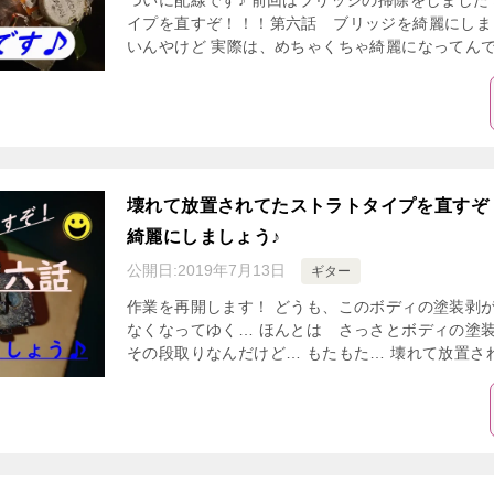
ついに配線です♪ 前回はブリッジの掃除をしました
イプを直すぞ！！！第六話 ブリッジを綺麗にしま
いんやけど 実際は、めちゃくちゃ綺麗になってんですよ(
壊れて放置されてたストラトタイプを直すぞ
綺麗にしましょう♪
公開日:
2019年7月13日
ギター
作業を再開します！ どうも、このボディの塗装剥が
なくなってゆく… ほんとは さっさとボディの塗
その段取りなんだけど… もたもた… 壊れて放置され