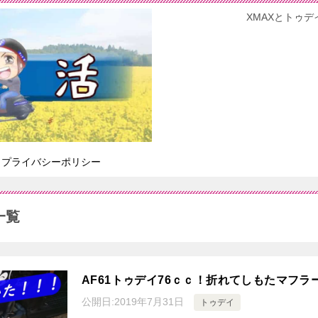
XMAXとトゥデ
プライバシーポリシー
一覧
AF61トゥデイ76ｃｃ！折れてしもたマフ
公開日:
2019年7月31日
トゥデイ