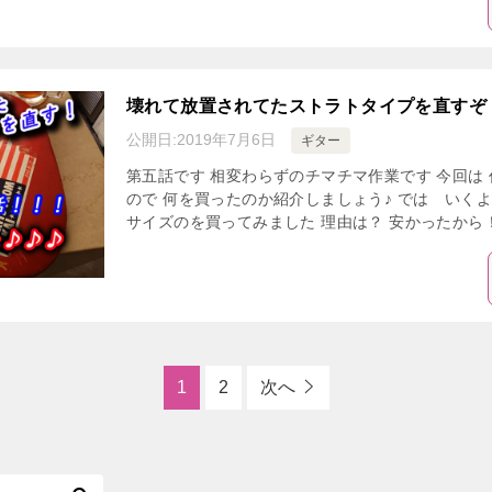
壊れて放置されてたストラトタイプを直すぞ
公開日:
2019年7月6日
ギター
第五話です 相変わらずのチマチマ作業です 今回は
ので 何を買ったのか紹介しましょう♪ では いくよ(
サイズのを買ってみました 理由は？ 安かったから！！
1
2
次へ