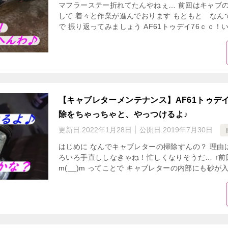
マフラーステー折れてたんやねぇ… 前回はキャブの
して 着々と作業が進んでおります もともと なん
で 振り返ってみましょう AF61トゥデイ76ｃｃ！い
【キャブレターメンテナンス】AF61トゥデ
除をちゃっちゃと、やっつけるよ♪
更新日:
2022年1月28日
公開日:
2019年7月30日
はじめに なんでキャブレターの掃除すんの？ 理由は
ろいろ手直ししなきゃね！忙しくなりそうだ… ↑前
m(__)m ってことで キャブレターの内部にも砂が入