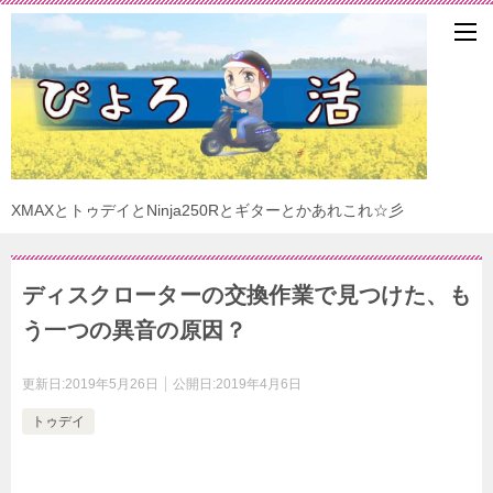
XMAXとトゥデイとNinja250Rとギターとかあれこれ☆彡
ディスクローターの交換作業で見つけた、も
う一つの異音の原因？
更新日:
2019年5月26日
公開日:
2019年4月6日
トゥデイ