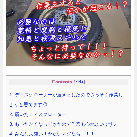
Contents
[
hide
]
1.
ディスクローターが届きましたのでさっそく作業し
ようと思てます◎
2.
届いたディスクローター
3.
あったかくなってきたので作業も心地よいです♪
4.
みんな大嫌い！かたいネジたち！！！