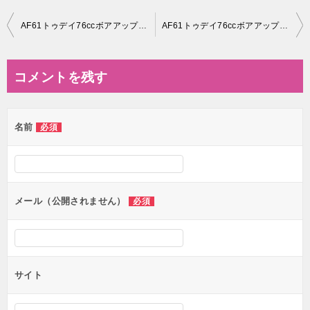
投
AF61トゥデイ76ccボアアップ！気になるあの部分を手直し♪♪♪
AF61トゥデイ76ccボアアップ仕様の気になる燃費!Vol.4☆3日間でガソリンが！？山を往復しての燃費はどうなのか？
稿
ナ
コメントを残す
ビ
ゲ
名前
必須
ー
シ
ョ
ン
メール（公開されません）
必須
サイト