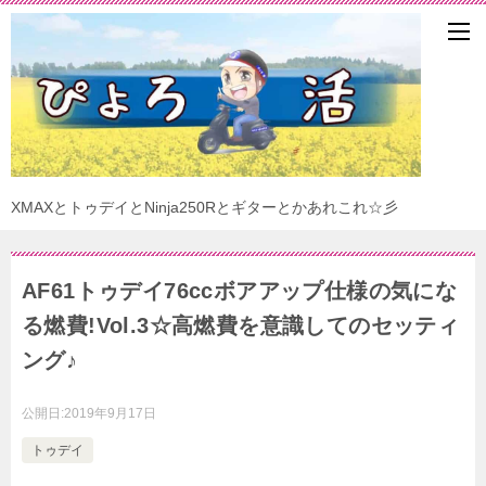
XMAXとトゥデイとNinja250Rとギターとかあれこれ☆彡
AF61トゥデイ76ccボアアップ仕様の気にな
る燃費!Vol.3☆高燃費を意識してのセッティ
ング♪
公開日:
2019年9月17日
トゥデイ