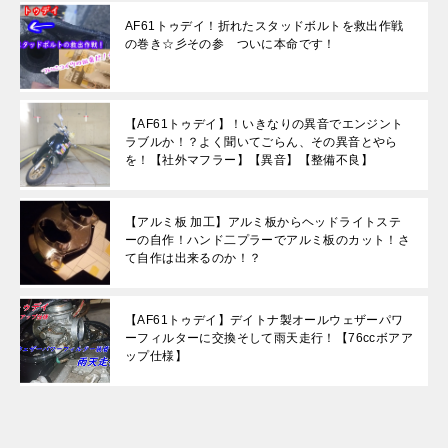
AF61トゥデイ！折れたスタッドボルトを救出作戦
の巻き☆彡その参 ついに本命です！
【AF61トゥデイ】！いきなりの異音でエンジント
ラブルか！？よく聞いてごらん、その異音とやら
を！【社外マフラー】【異音】【整備不良】
【アルミ板 加工】アルミ板からヘッドライトステ
ーの自作！ハンド二プラーでアルミ板のカット！さ
て自作は出来るのか！？
【AF61トゥデイ】デイトナ製オールウェザーパワ
ーフィルターに交換そして雨天走行！【76ccボアア
ップ仕様】