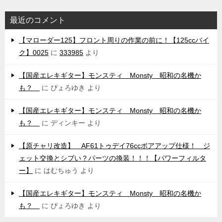
最近のコメント
【マローダー125】フロント周りの作業の前に！【125ccバイ
ク】0025
に
333985
より
【国産エレキギター】モンスティ Monsty 昭和の名機か
も？
に
ぴょろゆき
より
【国産エレキギター】モンスティ Monsty 昭和の名機か
も？
に
ディンキー
より
【原チャリ改造】 AF61トゥデイ76ccボアアップ仕様！ ジ
ェット交換とシブい？パーツの換装！！！【パワーフィルタ
ー】
に
はむちゅう
より
【国産エレキギター】モンスティ Monsty 昭和の名機か
も？
に
ぴょろゆき
より