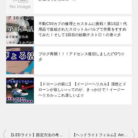
不動C50カブの修理とカスタムに挑戦！第13話！代
用品で仮組されたスロットルバルブで作業をすすめ
てみた！そして1回目の始動テスト◎！の巻☆彡
ブログ再開！！！アドセンス復旧しました(^O^)☆
彡
【ドローンの前に】【イージーヘリカル】漠然とド
ローンが欲しい♪ってのが、きっかけで！イージー
ヘリカル←これ楽しいよ☆
投
【LEDライト】固定方法の考察、現在も考察中【AF61トゥデイ】
【ヘッドライトフィルム】Amazonで買った格安ヘッドライトフィルムを貼るぞー！【DIY】