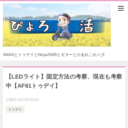
XMAXとトゥデイとNinja250Rとギターとかあれこれ☆彡
【LEDライト】固定方法の考察、現在も考察
中【AF61トゥデイ】
公開日:
2021年5月6日
トゥデイ