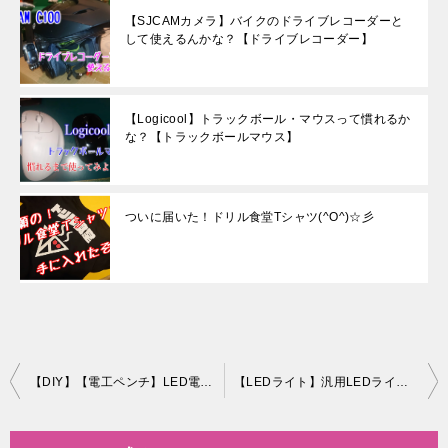
【SJCAMカメラ】バイクのドライブレコーダーと
して使えるんかな？【ドライブレコーダー】
【Logicool】トラックボール・マウスって慣れるか
な？【トラックボールマウス】
ついに届いた！ドリル食堂Tシャツ(^O^)☆彡
投
【DIY】【電工ペンチ】LED電装とかの細い配線の圧着【細い配線の圧着】
【LEDライト】汎用LEDライトで思うこと・・・ないモノは作る【ライトステー自作】【AF61トゥデイ】
稿
ナ