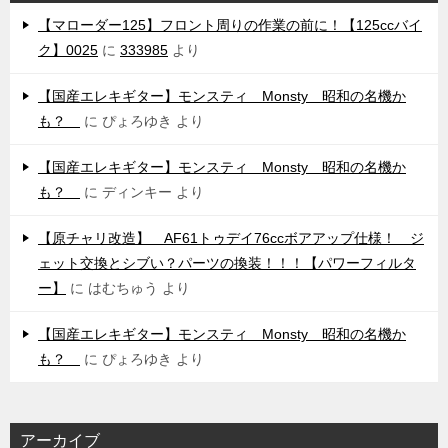
【マローダー125】フロント周りの作業の前に！【125ccバイ
ク】0025
に
333985
より
【国産エレキギター】モンスティ Monsty 昭和の名機か
も？
に
ぴょろゆき
より
【国産エレキギター】モンスティ Monsty 昭和の名機か
も？
に
ディンキー
より
【原チャリ改造】 AF61トゥデイ76ccボアアップ仕様！ ジ
ェット交換とシブい？パーツの換装！！！【パワーフィルタ
ー】
に
はむちゅう
より
【国産エレキギター】モンスティ Monsty 昭和の名機か
も？
に
ぴょろゆき
より
アーカイブ