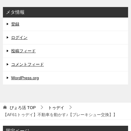
メタ情報
登録
ログイン
投稿フィード
コメントフィード
WordPress.org
ぴょろ活
TOP
トゥデイ
【AF61トゥデイ】不動車を動かす♪【ブレーキシュー交換】】
固定ページ