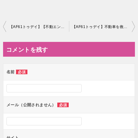
投
【AF61トゥデイ】【不動エンジン】そのご
【AF61トゥデイ】不動車を救う【塗装にかかります】
稿
ナ
コメントを残す
ビ
ゲ
名前
必須
ー
シ
ョ
ン
メール（公開されません）
必須
サイト