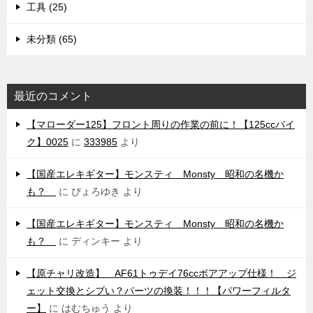
工具 (25)
未分類 (65)
最近のコメント
【マローダー125】フロント周りの作業の前に！【125ccバイ
ク】0025
に
333985
より
【国産エレキギター】モンスティ Monsty 昭和の名機か
も？
に
ぴょろゆき
より
【国産エレキギター】モンスティ Monsty 昭和の名機か
も？
に
ディンキー
より
【原チャリ改造】 AF61トゥデイ76ccボアアップ仕様！ ジ
ェット交換とシブい？パーツの換装！！！【パワーフィルタ
ー】
に
はむちゅう
より