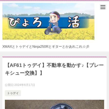
XMAXとトゥデイとNinja250Rとギターとかあれこれ☆彡
【AF61トゥデイ】不動車を動かす♪【ブレー
キシュー交換】】
公開日:
2024年6月17日
トゥデイ