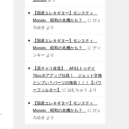
【国産エレキギター】モンスティ
Monsty 昭和の名機かも？
に
ぴょ
ろゆき
より
【国産エレキギター】モンスティ
Monsty 昭和の名機かも？
に
ディ
ンキー
より
【原チャリ改造】 AF61トゥデイ
76ccボアアップ仕様！ ジェット交換
とシブい？パーツの換装！！！【パワ
ーフィルター】
に
はむちゅう
より
【国産エレキギター】モンスティ
Monsty 昭和の名機かも？
に
ぴょ
ろゆき
より