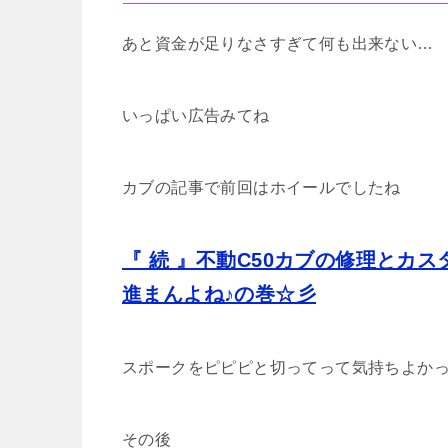
あと資金が足りなさすぎて何も出来ない…
いっぱい広告みてね
カブの記事で前回はホイールでしたね
『 続 』不動C50カブの修理とカ
進まんよね♪の巻☆彡
スポークをピピピと切ってって気持ちよか
その後