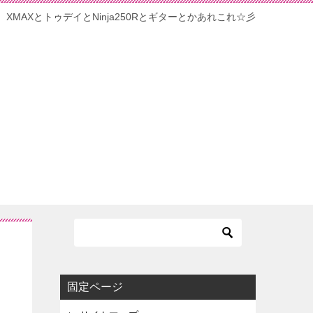
XMAXとトゥデイとNinja250Rとギターとかあれこれ☆彡
固定ページ