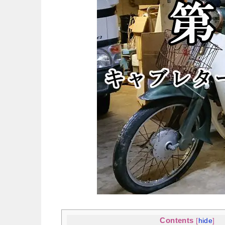
Contents
[
hide
]