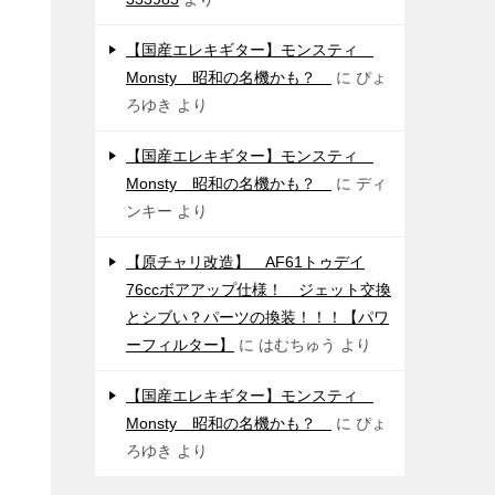
【国産エレキギター】モンスティ
Monsty 昭和の名機かも？
に
ぴょ
ろゆき
より
【国産エレキギター】モンスティ
Monsty 昭和の名機かも？
に
ディ
ンキー
より
【原チャリ改造】 AF61トゥデイ
76ccボアアップ仕様！ ジェット交換
とシブい？パーツの換装！！！【パワ
ーフィルター】
に
はむちゅう
より
【国産エレキギター】モンスティ
Monsty 昭和の名機かも？
に
ぴょ
ろゆき
より