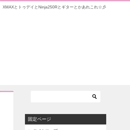
XMAXとトゥデイとNinja250Rとギターとかあれこれ☆彡
固定ページ