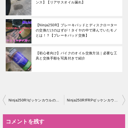
ンス】【リアサスオイル漏れ】
【Ninja250R】ブレーキパッドとディスクローター
の交換だけのはずが！タイヤの中で潜んでいたモノ
とは！？【ブレーキパッド交換】
【初心者向け】バイクのオイル交換方法｜必要な工
具と交換手順を写真付きで紹介
投
Ninja250R!ゼッケンカウルの加工でイメージチェンジ！塗装だぞ！下地編
Ninja250R!FRPゼッケンカウルの加工でイメージチェンジ！塗装だぞ！追加塗装編
稿
ナ
コメントを残す
ビ