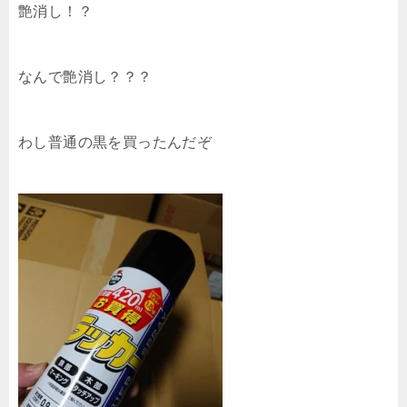
艶消し！？
なんで艶消し？？？
わし普通の黒を買ったんだぞ