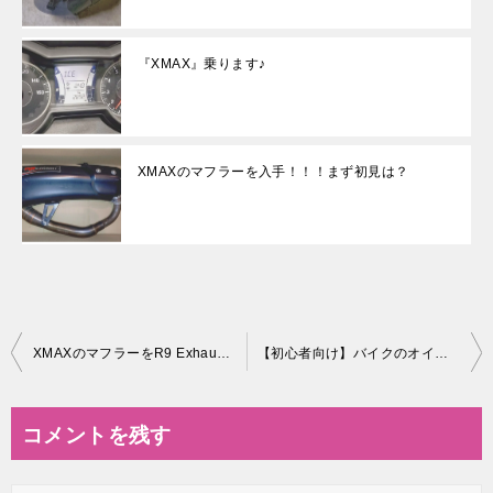
『XMAX』乗ります♪
XMAXのマフラーを入手！！！まず初見は？
投
XMAXのマフラーをR9 Exhaustに交換してみた！
【初心者向け】バイクのオイル交換方法｜必要な工具と交換手順を写真付きで紹介
稿
ナ
コメントを残す
ビ
ゲ