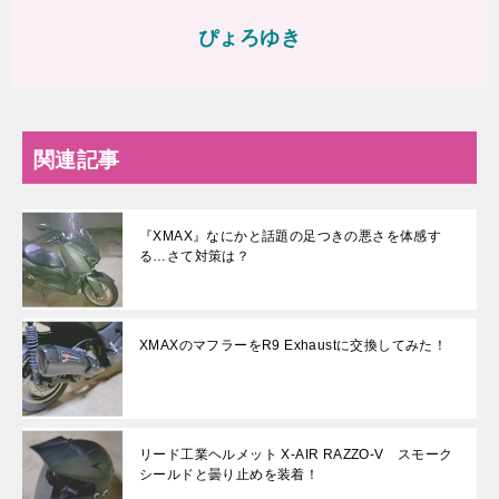
ぴょろゆき
関連記事
『XMAX』なにかと話題の足つきの悪さを体感す
る…さて対策は？
XMAXのマフラーをR9 Exhaustに交換してみた！
リード工業ヘルメット X-AIR RAZZO-V スモーク
シールドと曇り止めを装着！