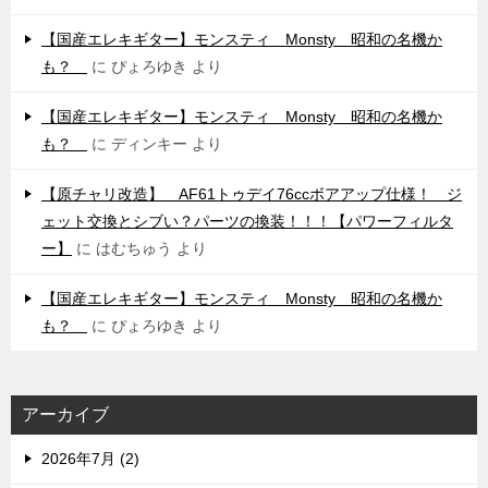
【国産エレキギター】モンスティ Monsty 昭和の名機か
も？
に
ぴょろゆき
より
【国産エレキギター】モンスティ Monsty 昭和の名機か
も？
に
ディンキー
より
【原チャリ改造】 AF61トゥデイ76ccボアアップ仕様！ ジ
ェット交換とシブい？パーツの換装！！！【パワーフィルタ
ー】
に
はむちゅう
より
【国産エレキギター】モンスティ Monsty 昭和の名機か
も？
に
ぴょろゆき
より
アーカイブ
2026年7月 (2)