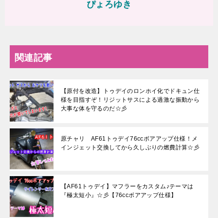
ぴょろゆき
関連記事
【原付を改造】トゥデイのロンホイ化でドキュン仕
様を目指すぞ！リジットサスによる過激な振動から
大事な体を守るのだ☆彡
原チャリ AF61トゥデイ76ccボアアップ仕様！メ
インジェット交換してから久しぶりの燃費計算☆彡
【AF61トゥデイ】マフラーをカスタム♪テーマは
『極太短小』☆彡【76ccボアアップ仕様】