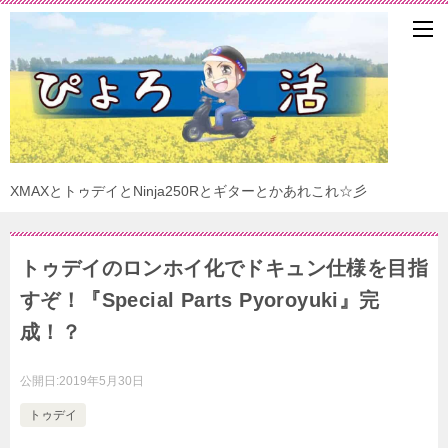
XMAXとトゥデイとNinja250Rとギターとかあれこれ☆彡
トゥデイのロンホイ化でドキュン仕様を目指
すぞ！『Special Parts Pyoroyuki』完
成！？
公開日:
2019年5月30日
トゥデイ