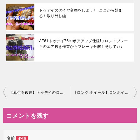
トゥデイのタイヤ交換をしよう♪ ここから始ま
る！取り外し編
AF61トゥデイ76ccボアアップ仕様!フロントブレー
キのエア抜き作業からブレーキ分解！そして♪♪♪
投
【原付を改造】トゥデイのロンホイ化でドキュン仕様を目指すぞ！リジットサスによる過激な振動から大事な体を守るのだ☆彡
【ロング ホイール】ロンホイ化したAF61トゥデイに『Special Parts Pyoroyuki』を装着！ついに完成か！？【AF61トゥデイ】比較動画あり
稿
ナ
コメントを残す
ビ
ゲ
名前
必須