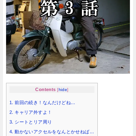
Contents
[
hide
]
1.
前回の続き！なんだけどね…
2.
キャリア外すよ！
3.
シートとリア周り
4.
動かないアクセルをなんとかせねば…