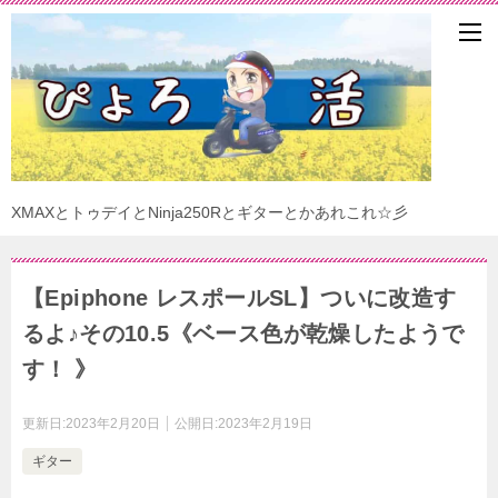
XMAXとトゥデイとNinja250Rとギターとかあれこれ☆彡
【Epiphone レスポールSL】ついに改造す
るよ♪その10.5《ベース色が乾燥したようで
す！ 》
更新日:
2023年2月20日
公開日:
2023年2月19日
ギター