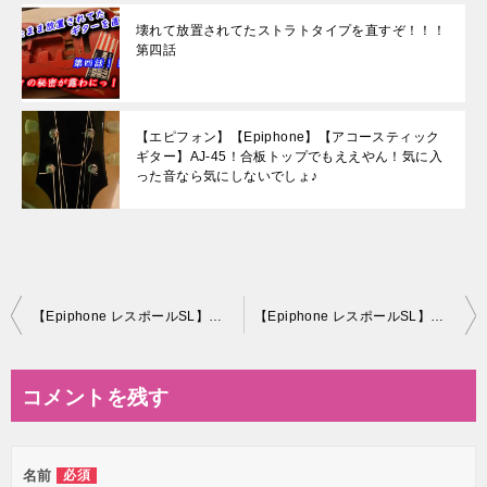
壊れて放置されてたストラトタイプを直すぞ！！！
第四話
【エピフォン】【Epiphone】【アコースティック
ギター】AJ-45！合板トップでもええやん！気に入
った音なら気にしないでしょ♪
投
【Epiphone レスポールSL】ついに改造するよ♪その10《ついにベース色の塗装です！》
【Epiphone レスポールSL】ついに改造するよ♪その11《 丸くマスキングの術！ 》【コンパスカッター】
稿
ナ
コメントを残す
ビ
ゲ
名前
必須
ー