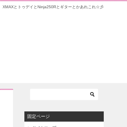
XMAXとトゥデイとNinja250Rとギターとかあれこれ☆彡
固定ページ