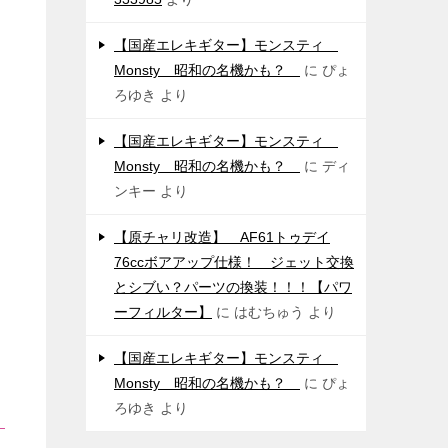
【国産エレキギター】モンスティ
Monsty 昭和の名機かも？
に
ぴょ
ろゆき
より
【国産エレキギター】モンスティ
Monsty 昭和の名機かも？
に
ディ
ンキー
より
【原チャリ改造】 AF61トゥデイ
76ccボアアップ仕様！ ジェット交換
とシブい？パーツの換装！！！【パワ
ーフィルター】
に
はむちゅう
より
【国産エレキギター】モンスティ
Monsty 昭和の名機かも？
に
ぴょ
ろゆき
より