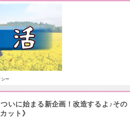
リシー
SL】ついに始まる新企画！改造するよ♪その
ドカット》